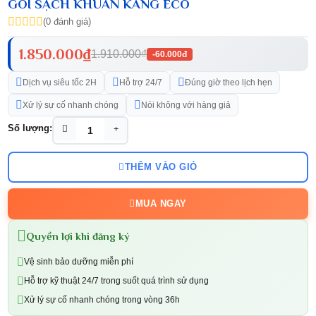
GÓI SẠCH KHUẨN KANG ECO
(0 đánh giá)
1.850.000₫
1.910.000₫
-60.000đ
Dịch vụ siêu tốc 2H
Hỗ trợ 24/7
Đúng giờ theo lịch hẹn
Xử lý sự cố nhanh chóng
Nói không với hàng giả
Số lượng:
THÊM VÀO GIỎ
MUA NGAY
Quyền lợi khi đăng ký
Vệ sinh bảo dưỡng miễn phí
Hỗ trợ kỹ thuật 24/7 trong suốt quá trình sử dụng
Xử lý sự cố nhanh chóng trong vòng 36h