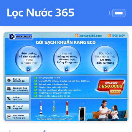
Trang chủ
Gói dịch vụ
Gói Cao Cấp
/
/
/
GÓI SẠCH KHUẨN KANG ECO