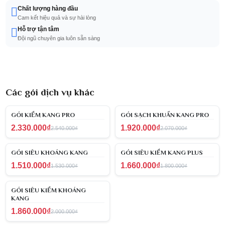
Chất lượng hàng đầu
Cam kết hiệu quả và sự hài lòng
Hỗ trợ tận tâm
Đội ngũ chuyên gia luôn sẵn sàng
Các gói dịch vụ khác
GÓI KIỀM KANG PRO
GÓI SẠCH KHUẨN KANG PRO
2.330.000₫
1.920.000₫
2.540.000₫
2.070.000₫
GÓI SIÊU KHOÁNG KANG
GÓI SIÊU KIỀM KANG PLUS
1.510.000₫
1.660.000₫
1.530.000₫
1.800.000₫
GÓI SIÊU KIỀM KHOÁNG
KANG
1.860.000₫
2.000.000₫