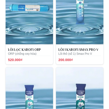
LÕI LỌC KAROFI ORP
LÕI 1 KAROFI SMAX PRO V
ORP (chống oxy hóa)
Lõi thô (số 1) Smax Pro V
520.000₫
200.000₫