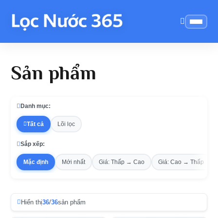
Sản phẩm
Danh mục:
Tất cả
Lõi lọc
Sắp xếp:
Mặc định
Mới nhất
Giá: Thấp → Cao
Giá: Cao → Thấp
Hiển thị
36
/
36
sản phẩm