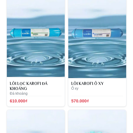
LÕI LỌC KAROFI ĐÁ
LÕI KAROFI Ô XY
KHOÁNG
Ô xy
Đá khoáng
610.000₫
570.000₫