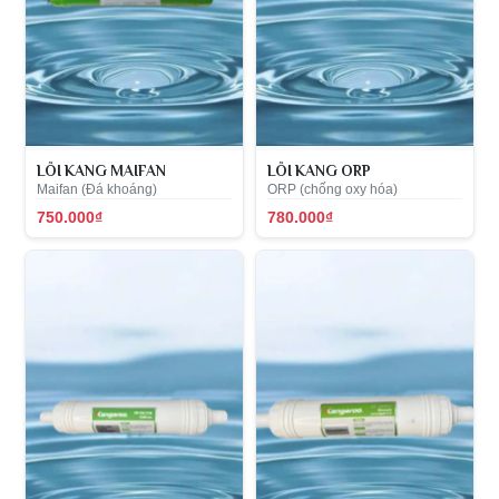
LÕI KANG MAIFAN
LÕI KANG ORP
Maifan (Đá khoáng)
ORP (chống oxy hóa)
750.000₫
780.000₫