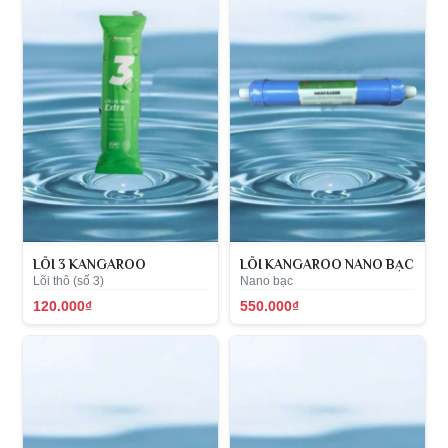
LÕI 3 KANGAROO
LÕI KANGAROO NANO BẠC
Lõi thô (số 3)
Nano bạc
120.000₫
550.000₫