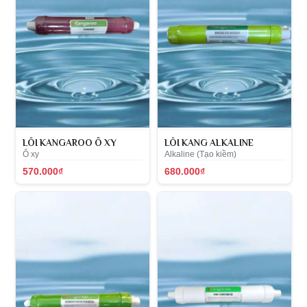
LÕI KANGAROO Ô XY
LÕI KANG ALKALINE
Ô xy
Alkaline (Tạo kiềm)
570.000₫
680.000₫