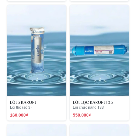
LÕI 3 KAROFI
LÕI LỌC KAROFI T33
Lõi thô (số 3)
Lõi chức năng T33
160.000₫
550.000₫