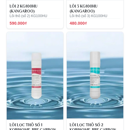
LÕI 2 KG100HU
LÕI 3 KG100HU
(KANGAROO)
(KANGAROO)
Lõi thô (số 2) KG100HU
Lõi thô (số 3) KG100HU
590.000₫
480.000₫
LÕI LỌC THÔ SỐ 1
LÕI LỌC THÔ SỐ 2
KORIHOME-PRE CARBON
KORIHOME-PRE CARBON