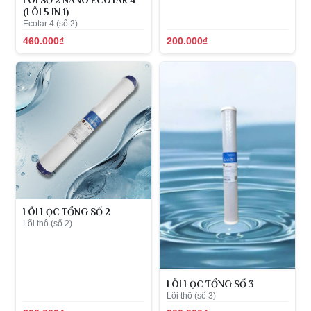
LÕI SỐ 2 NANO ECOTAR 4
(LÕI 5 IN 1)
Ecotar 4 (số 2)
460.000₫
200.000₫
LÕI LỌC TỔNG SỐ 2
Lõi thô (số 2)
LÕI LỌC TỔNG SỐ 3
Lõi thô (số 3)