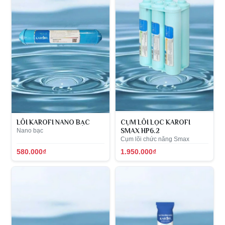
LÕI KAROFI NANO BẠC
CỤM LÕI LỌC KAROFI
Nano bạc
SMAX HP6.2
Cụm lõi chức năng Smax
580.000₫
1.950.000₫