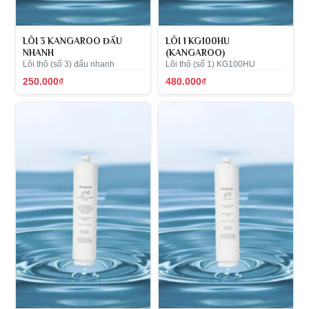
LÕI 3 KANGAROO ĐẤU
LÕI 1 KG100HU
NHANH
(KANGAROO)
Lõi thô (số 3) đấu nhanh
Lõi thô (số 1) KG100HU
250.000₫
480.000₫