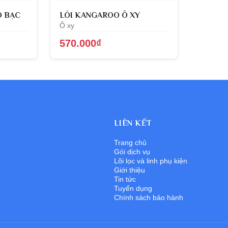
O BẠC
LÕI KANGAROO Ô XY
Ô xy
570.000₫
LIÊN KẾT
Trang chủ
Gói dịch vụ
Lõi lọc và linh phụ kiện
Giới thiệu
Tin tức
Tuyển dụng
Chính sách bảo hành