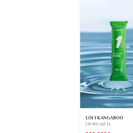
LÕI 1 KANGAROO
Lõi thô (số 1)