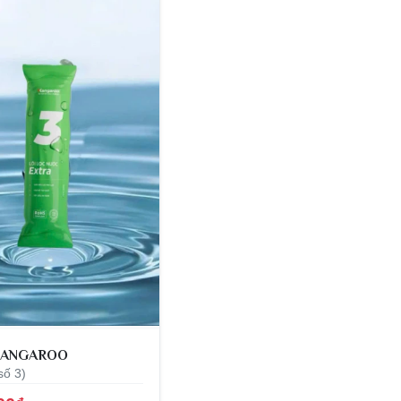
 KANGAROO
số 3)