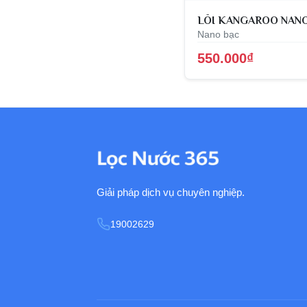
LÕI KANGAROO NAN
Nano bạc
550.000₫
Giải pháp dịch vụ chuyên nghiệp.
19002629