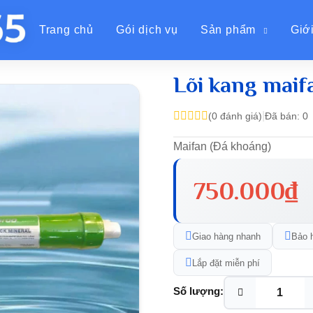
Trang chủ
Gói dịch vụ
Sản phẩm
Giới
aroo
Lõi kang maifan
/
Lõi kang maif
|
(0 đánh giá)
Đã bán: 0
Maifan (Đá khoáng)
750.000₫
Giao hàng nhanh
Bảo 
Lắp đặt miễn phí
Số lượng: