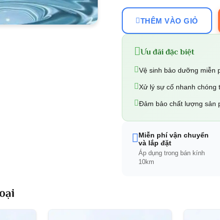
THÊM VÀO GIỎ
Ưu đãi đặc biệt
Vệ sinh bảo dưỡng miễn 
Xử lý sự cố nhanh chóng 
Đảm bảo chất lượng sản
Miễn phí vận chuyển
và lắp đặt
Áp dụng trong bán kính
10km
oại