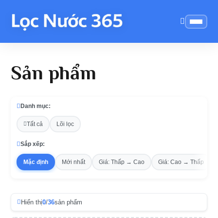
Sản phẩm
Danh mục:
Tất cả
Lõi lọc
Sắp xếp:
Mặc định
Mới nhất
Giá: Thấp → Cao
Giá: Cao → Thấp
Hiển thị
0
/
36
sản phẩm