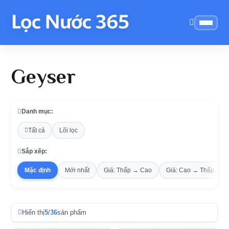
Geyser
Danh mục:
Tất cả
Lõi lọc
Sắp xếp:
Mặc định
Mới nhất
Giá: Thấp → Cao
Giá: Cao → Thấp
Hiển thị
5
/
36
sản phẩm