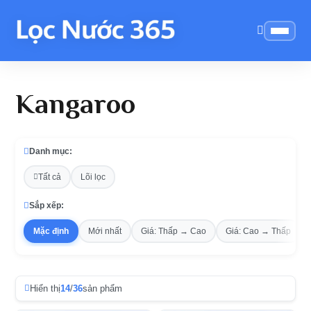
Kangaroo
Danh mục:
Tất cả
Lõi lọc
Sắp xếp:
Mặc định
Mới nhất
Giá: Thấp → Cao
Giá: Cao → Thấp
Hiển thị
14
/
36
sản phẩm