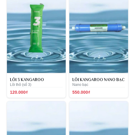
LÕI 3 KANGAROO
LÕI KANGAROO NANO BẠC
Lõi thô (số 3)
Nano bạc
120.000₫
550.000₫