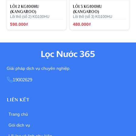
LÕI 2 KG100HU
LÕI 3 KG100HU
(KANGAROO)
(KANGAROO)
Lõi thô (số 2) KG100HU
Lõi thô (số 3) KG100HU
590.000₫
480.000₫
Giải pháp dịch vụ chuyên nghiệp.
19002629
LIÊN KẾT
Trang chủ
Gói dịch vụ