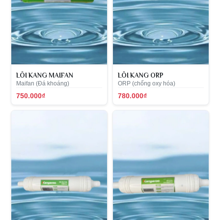
LÕI KANG MAIFAN
LÕI KANG ORP
Maifan (Đá khoáng)
ORP (chống oxy hóa)
750.000₫
780.000₫