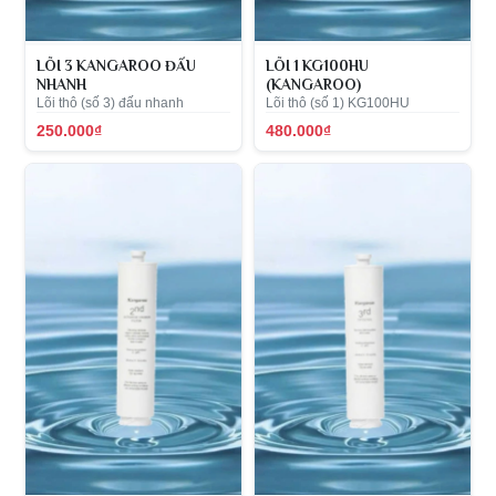
LÕI 3 KANGAROO ĐẤU
LÕI 1 KG100HU
NHANH
(KANGAROO)
Lõi thô (số 3) đấu nhanh
Lõi thô (số 1) KG100HU
250.000₫
480.000₫