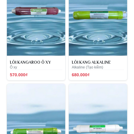
LÕI KANGAROO Ô XY
LÕI KANG ALKALINE
Ô xy
Alkaline (Tạo kiềm)
570.000₫
680.000₫