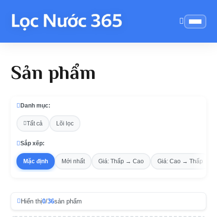
Sản phẩm
Danh mục:
Tất cả
Lõi lọc
Sắp xếp:
Mặc định
Mới nhất
Giá: Thấp → Cao
Giá: Cao → Thấp
Hiển thị
0
/
36
sản phẩm