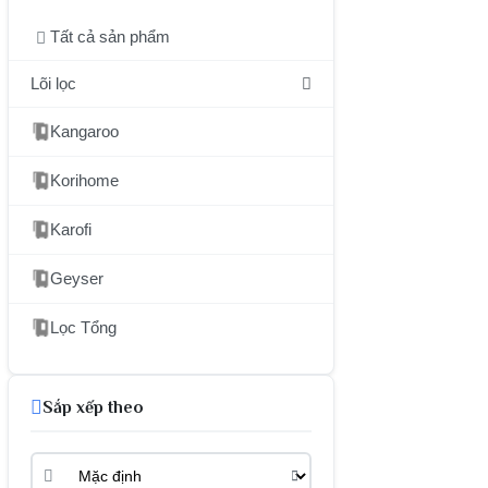
Tất cả sản phẩm
Lõi lọc
Kangaroo
Korihome
Karofi
Geyser
Lọc Tổng
Sắp xếp theo