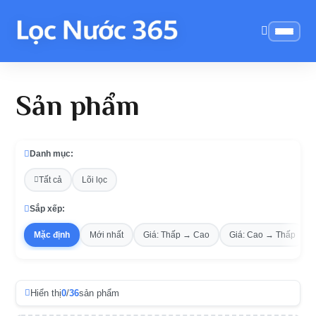
Sản phẩm
Danh mục:
Tất cả
Lõi lọc
Sắp xếp:
Mặc định
Mới nhất
Giá: Thấp → Cao
Giá: Cao → Thấp
Hiển thị
0
/
36
sản phẩm