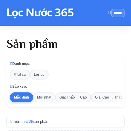
Sản phẩm
Danh mục:
Tất cả
Lõi lọc
Sắp xếp:
Mặc định
Mới nhất
Giá: Thấp → Cao
Giá: Cao → Thấp
Hiển thị
0
/
36
sản phẩm