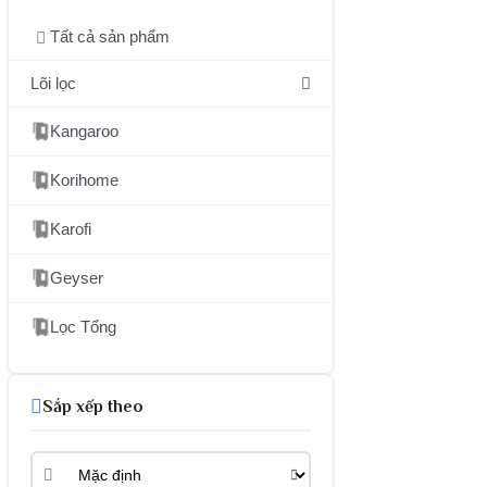
Tất cả sản phẩm
Lõi lọc
Kangaroo
Korihome
Karofi
Geyser
Lọc Tổng
Sắp xếp theo