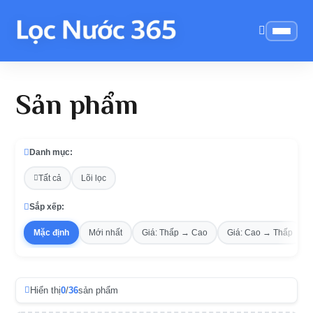
Sản phẩm
Danh mục:
Tất cả
Lõi lọc
Sắp xếp:
Mặc định
Mới nhất
Giá: Thấp → Cao
Giá: Cao → Thấp
Hiển thị
0
/
36
sản phẩm